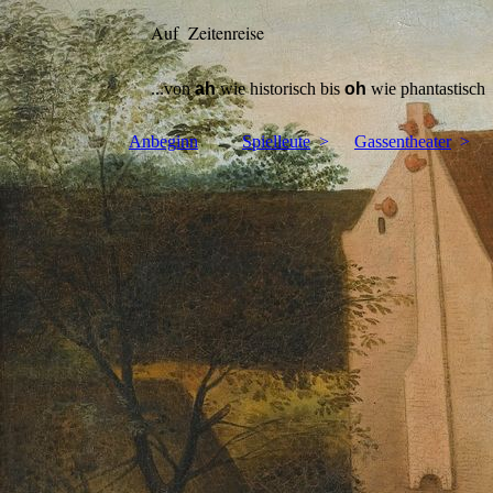
Auf Zeitenreise
...von
ah
wie historisch bis
oh
wie phantastisch
Anbeginn
Spielleute
Gassentheater