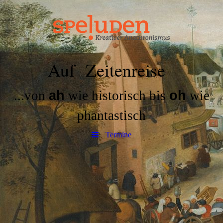
Auf Zeitenreise
...von
ah
wie historisch bis
oh
wie
phantastisch
Termine